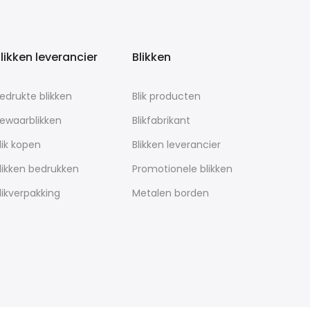
likken leverancier
Blikken
edrukte blikken
Blik producten
ewaarblikken
Blikfabrikant
lik kopen
Blikken leverancier
likken bedrukken
Promotionele blikken
likverpakking
Metalen borden