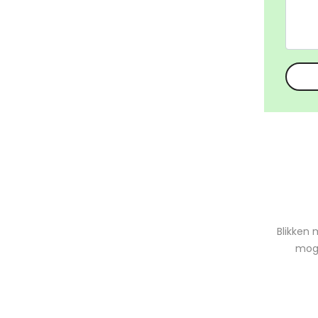
Blikken 
moge