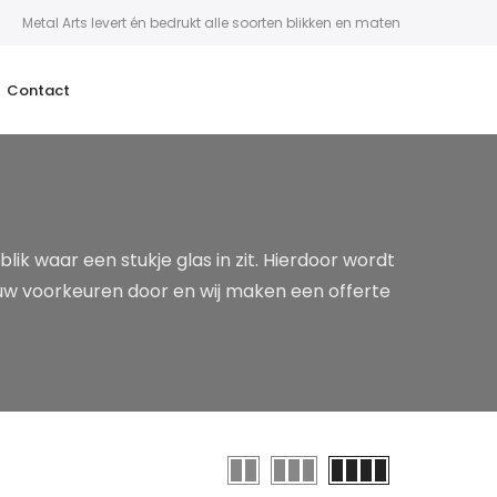
Metal Arts levert én bedrukt alle soorten blikken en maten
Contact
lik waar een stukje glas in zit. Hierdoor wordt
 uw voorkeuren door en wij maken een offerte