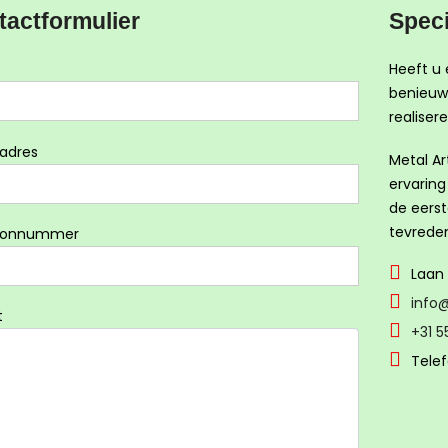
tactformulier
Spec
Heeft u 
benieuw
realise
adres
Metal Ar
ervaring
de eerst
tevreden
oonnummer
Laan 
info@
t
+31 5
Telef